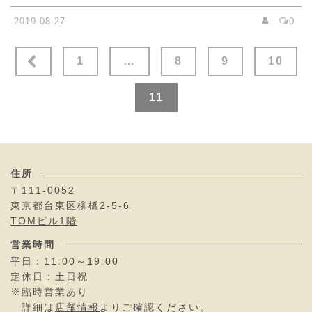
2019-08-27
0
投
1
…
8
9
10
稿
の
11
ペ
ー
ジ
住所
〒111-0052
送
東京都台東区柳橋2-5-6
り
TOMビル1階
営業時間
平日：11:00～19:00
定休日：土日祝
※臨時営業あり
詳細は
店舗情報
よりご確認ください。