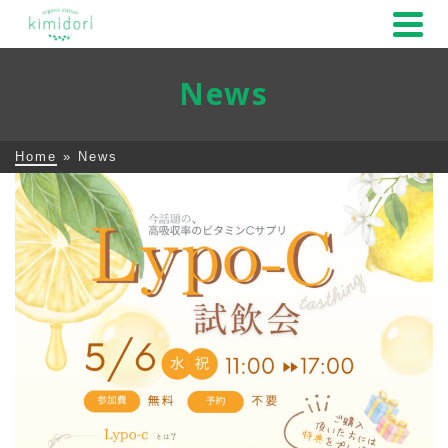
News
Home
»
News