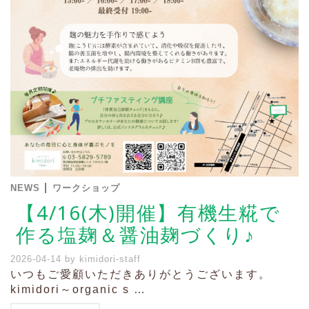
|
NEWS
ワークショップ
【4/16(木)開催】有機生糀で
作る塩麹＆醤油麹づくり♪
2026-04-14
by
kimidori-staff
いつもご愛顧いただきありがとうございます。
kimidori～organic s …