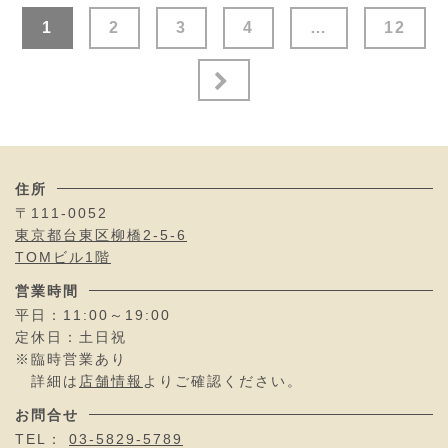
投
1
2
3
4
…
12
稿
の
ペ
ー
ジ
住所
〒111-0052
送
東京都台東区柳橋2-5-6
り
TOMビル1階
営業時間
平日：11:00～19:00
定休日：土日祝
※臨時営業あり
詳細は
店舗情報
よりご確認ください。
お問合せ
TEL：
03-5829-5789