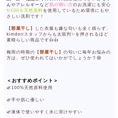
ん
やアレルギーなど
肌の弱い方
のお洗濯にも安心
✨
100％天然原料
を使用しているため環境にもや
さしい洗剤です！
【
部屋干し
】した衣服も嫌な匂いも全く残らず、
kimdoriスタッフからも太鼓判✨を押されるほど
素晴らしい商品です👍👍
梅雨の時期の【
部屋干し
】の匂いに毎年お悩みの
方は、ぜひ使われてはいかがでしょうか？😄
＜おすすめポイント＞
🌿100%天然原料使用
🌿手や肌に優しい
🌿液体で使いやすく水に溶けやすい