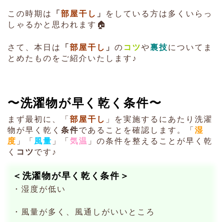
この時期は
「
部屋干し
」
をしている方は多くいらっ
しゃるかと思われます🏠
さて、本日は
「
部屋干し
」
の
コツ
や
裏技
についてま
とめたものをご紹介いたします♪
〜洗濯物が早く乾く条件〜
まず最初に、「
部屋干し
」を実施するにあたり洗濯
物が早く乾く
条件
であることを確認します。「
湿
度
」「
風量
」「
気温
」の条件を整えることが早く乾
く
コツ
です♪
＜洗濯物が早く乾く条件＞
・湿度が低い
・風量が多く、風通しがいいところ