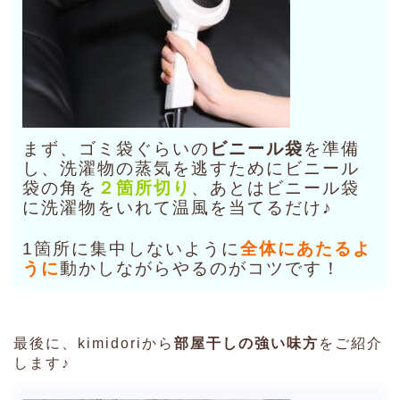
まず、ゴミ袋ぐらいの
ビニール袋
を準備
し、洗濯物の蒸気を逃すためにビニール
袋の角を
２箇所切り
、あとはビニール袋
に洗濯物をいれて温風を当てるだけ♪
1箇所に集中しないように
全体にあたるよ
うに
動かしながらやるのがコツです！
最後に、kimidoriから
部屋干しの強い味方
をご紹介
します♪