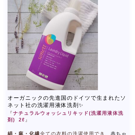
オーガニックの先進国のドイツで生まれたソ
ネット社の洗濯用液体洗剤✨
『
ナチュラルウォッシュリキッド(洗濯用液体洗
剤) 2ℓ
』
絹・麻・化繊
全ての衣料の洗濯使用でき、
赤ちゃ