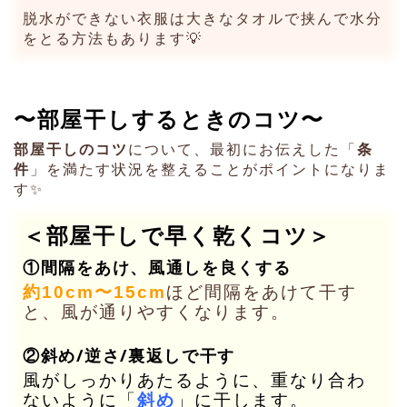
脱水ができない衣服は大きなタオルで挟んで水分
をとる方法もあります💡
〜部屋干しするときのコツ〜
部屋干しのコツ
について、最初にお伝えした「
条
件
」を満たす状況を整えることがポイントになりま
す✨
＜部屋干しで早く乾くコツ＞
①間隔をあけ、風通しを良くする
約10cm〜15cm
ほど間隔をあけて干す
と、風が通りやすくなります。
②斜め/逆さ/裏返しで干す
風がしっかりあたるように、重なり合わ
ないように「
斜め
」に干します。