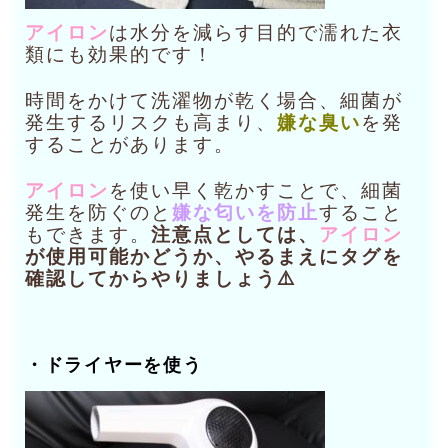
アイロン
は水分を減らす目的で濡れた衣
類にも効果的です！
時間をかけて洗濯物が乾く場合、細菌が
発生するリスクも高まり、
嫌な臭い
を発
することがあります。
アイロン
を使い早く乾かすことで、細菌
発生を防ぐのと
嫌な匂いを防止
すること
もできます。
注意点としては、
アイロン
が使用可能かどうか、やるまえにタグを
確認してからやりましょう⚠️
・ドライヤーを使う