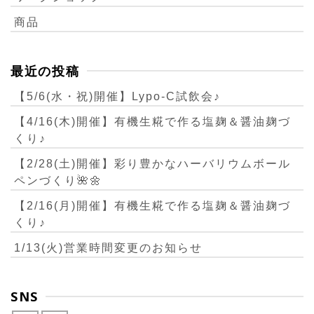
商品
最近の投稿
【5/6(水・祝)開催】Lypo-C試飲会♪
【4/16(木)開催】有機生糀で作る塩麹＆醤油麹づ
くり♪
【2/28(土)開催】彩り豊かなハーバリウムボール
ペンづくり🌺🌼
【2/16(月)開催】有機生糀で作る塩麹＆醤油麹づ
くり♪
1/13(火)営業時間変更のお知らせ
SNS