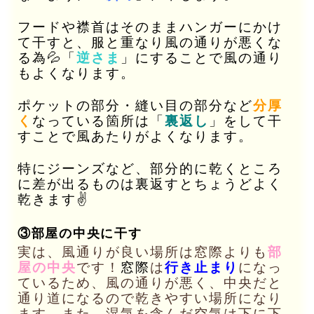
フードや襟首はそのままハンガーにかけ
て干すと、服と重なり風の通りが悪くな
る為💦「
逆さま
」にすることで風の通り
もよくなります。
ポケットの部分・縫い目の部分など
分厚
く
なっている箇所は「
裏返し
」をして干
すことで風あたりがよくなります。
特にジーンズなど、部分的に乾くところ
に差が出るものは裏返すとちょうどよく
乾きます✌️
③部屋の中央に干す
実は、風通りが良い場所は窓際よりも
部
屋の中央
です！
窓際
は
行き止まり
になっ
ているため、風の通りが悪く、中央だと
通り道になるので乾きやすい場所になり
ます。また、湿気を含んだ空気は下に下