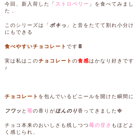
今回、新入荷した「
ストロベリー
」を食べてみまし
た．
このシリーズは「
ポキっ
」と音をたてて割れ小分け
にもできる
食べやすいチョコレート
です🍫
実は私はこの
チョコレート
の
食感
はかなり好きです
♪
チョコレート
を包んでいるビニールを開けた瞬間に
フワッ
と
苺
の香りが
ほんのり
香ってきました🍓
チョコ本来のおいしさも残しつつ
苺の甘さ
もほどよ
く感じられ、