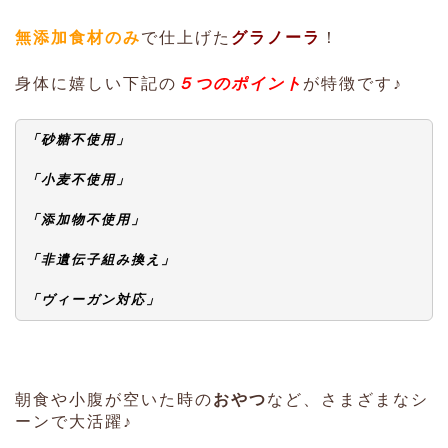
無添加食材のみ
で仕上げた
グラノーラ
！
身体に嬉しい下記の
５つのポイント
が特徴です♪
「砂糖不使用」
「小麦不使用」
「添加物不使用」
「非遺伝子組み換え」
「ヴィーガン対応」
朝食や小腹が空いた時の
おやつ
など、さまざまなシ
ーンで大活躍♪