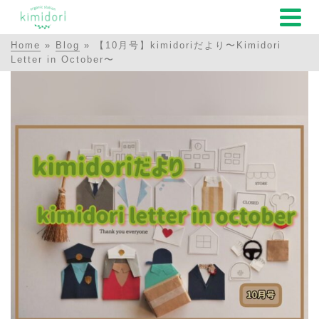
Home
»
Blog
»
【10月号】kimidoriだより〜Kimidori
Letter in October〜