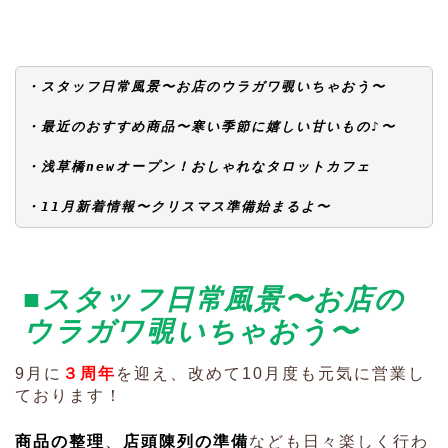
・スタッフ日常風景〜お店のウラガワ覗いちゃおう〜
・最近のおすすめ商品〜寒い季節に嬉しい甘いもの♪〜
・浅草橋newオープン！おしゃれなタロットカフェ
・11月新着情報〜クリスマス準備始まるよ〜
■
スタッフ日常風景〜お店の
ウラガワ覗いちゃおう〜
9月に
３周年
を迎え、改めて10月度も元気に営業し
ております！
商品の整理
、
店頭陳列の準備
なども日々楽しく行わ