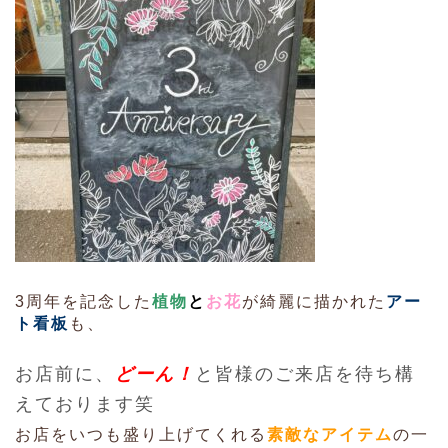
3周年を記念した
植物
と
お花
が綺麗に描かれた
アー
ト看板
も、
お店前に、
どーん！
と皆様のご来店を待ち構
えております笑
お店をいつも盛り上げてくれる
素敵なアイテム
の一