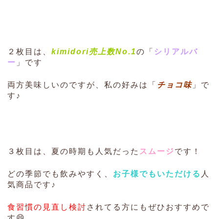
２枚目は、
kimidori
売上数No.1
の「
シリアルバ
ー
」です
両方美味しいのですが、私の好みは「
チョコ味
」で
す♪
３枚目は、夏の時期も人気だった
スムージ
です！
どの季節でも飲みやすく、
お子様でもいただける
人
気商品です♪
食習慣の見直し検討
されてる方にもぜひおすすめで
す😄