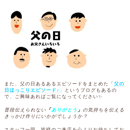
また、父の日あるあるエピソードをまとめた「
父の
日ほっこりエピソード♪
」
というブログもあるの
で、ご興味あればご覧になってください✨
普段伝えられない
「
ありがとう
」
の気持ちを伝える
きっか
け作りにいか
がでしょう
か？
スタッフ一同、皆様のご来店を心よりお待ちしてお