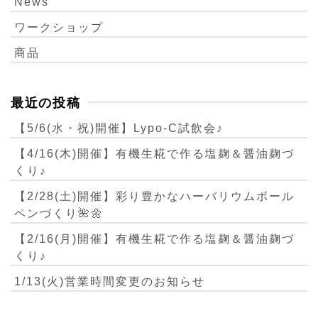
News
ワークショップ
商品
最近の投稿
【5/6(水・祝)開催】Lypo-C試飲会♪
【4/16(木)開催】有機生糀で作る塩麹＆醤油麹づ
くり♪
【2/28(土)開催】彩り豊かなハーバリウムボール
ペンづくり🌺🌼
【2/16(月)開催】有機生糀で作る塩麹＆醤油麹づ
くり♪
1/13(火)営業時間変更のお知らせ