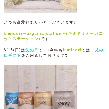
いつも御愛顧ありがとうございます♪
kimidori～organic station
～(
キミドリオーガニ
ックステーション)
です。
6/1
5(日)は
父の日
です♪
今年も
kimidori
では、
父の
日ギフト
をご用意しております❣️